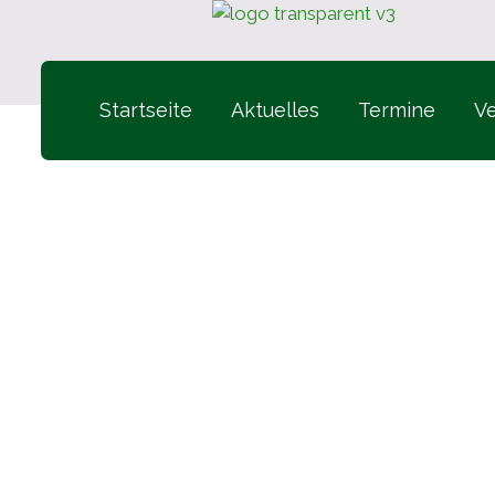
Startseite
Aktuelles
Termine
Ve
1988 Drei Schützenbrüder, Manfred
1988 Anschaffung von drei Vereins
1995 Gründung einer Böllergruppe