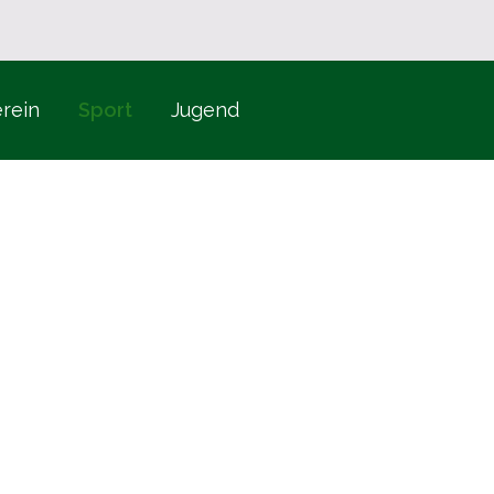
rein
Sport
Jugend
 Bösl, Johann Rinn und Josef Schmalzl legen den Grundsto
-Handböllern.
, zum Gauschützenfest am 24. Juni, mit 13 Stammschützen.